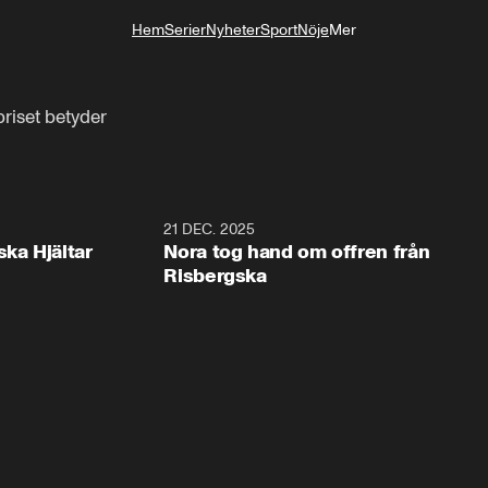
Hem
Serier
Nyheter
Sport
Nöje
Mer
Livsstil
riset betyder
1:00
21 DEC. 2025
1:1
ska Hjältar
Nora tog hand om offren från
Risbergska