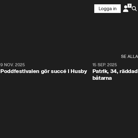
Logga in
SE ALLA
6
9 NOV. 2025
0:29
15 SEP. 2025
Poddfestivalen gör succé i Husby
Patrik, 34, räddad 
båtarna