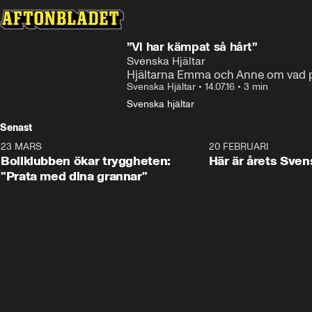
”Vi har kämpat så hårt”
Svenska Hjältar
Hjältarna Emma och Anne om vad p
Svenska Hjältar
•
14.07.16
•
3 min
Svenska hjältar
Senast
23 MARS
1:27
20 FEBRUARI
Bollklubben ökar tryggheten:
Här är årets Sven
"Prata med dina grannar"