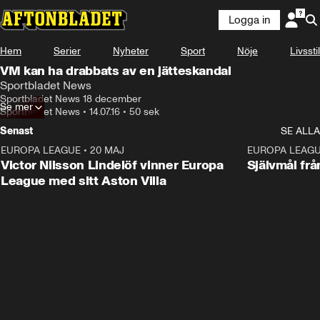
Logga in
Hem
Serier
Nyheter
Sport
Nöje
Livsstil
VM kan ha drabbats av en jätteskandal
Sportbladet News
Sportbladet News 18 december
Se mer
Sportbladet News
•
14.07.16
•
50 sek
Senast
SE ALLA
EUROPA LEAGUE
•
20 MAJ
1:32
EUROPA LEAG
Victor Nilsson Lindelöf vinner Europa
Självmål frå
League med sitt Aston Villa