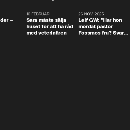
4:24
10 FEBRUARI
4:13
26 NOV. 2025
8:1
der –
Sara måste sälja
Leif GW: ”Har hon
huset för att ha råd
mördat pastor
med veterinären
Fossmos fru? Svar
nej.”