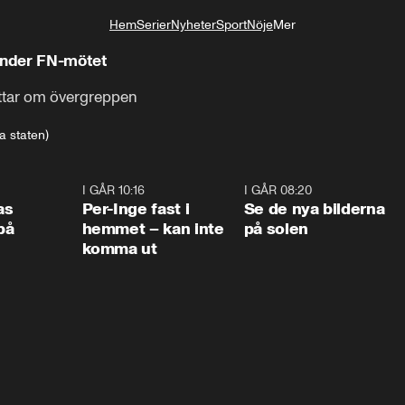
Hem
Serier
Nyheter
Sport
Nöje
Mer
Livsstil
 under FN-mötet
ättar om övergreppen
a staten)
0:45
I GÅR 10:16
1:26
I GÅR 08:20
0:3
as
Per-Inge fast i
Se de nya bilderna
på
hemmet – kan inte
på solen
komma ut