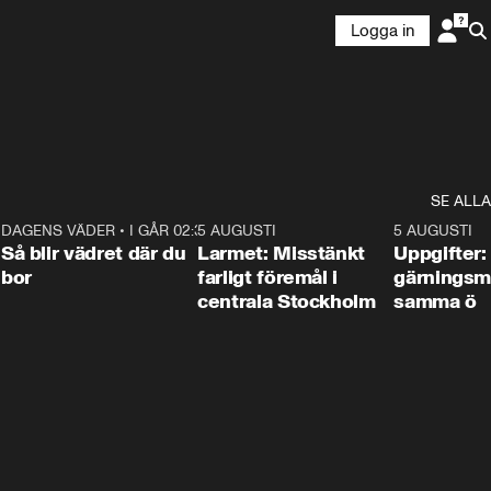
Logga in
SE ALLA
1
DAGENS VÄDER
•
I GÅR 02:30
1:06
5 AUGUSTI
0:35
5 AUGUSTI
Så blir vädret där du
Larmet: Misstänkt
Uppgifter:
bor
farligt föremål i
gärningsm
centrala Stockholm
samma ö