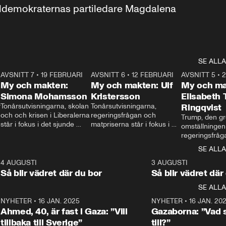
aldemokraternas partiledare Magdalena 
SE ALLA
7
AVSNITT 7
•
19 FEBRUARI
24:30
AVSNITT 6
•
12 FEBRUARI
27:30
AVSNITT 5
•
My och makten:
My och makten: Ulf
My och ma
Simona Mohamsson
Kristersson
Elisabeth
 
Tonårsutvisningarna, skolan 
Tonårsutvisningarna, 
Ringqvist
och och krisen i Liberalerna 
regeringsfrågan och 
Trump, den gr
står i fokus i det sjunde 
matpriserna står i fokus i 
omställningen
avsnittet av ”My och 
det sjätte avsnittet av ”My 
regeringsfråga
makten”. Se när 
och makten”. Se när 
centrum i det 
SE ALLA
Aftonbladets inrikespolitiska 
Aftonbladets inrikespolitiska 
avsnittet av ”
kommentator My 
kommentator My 
6
4 AUGUSTI
1:06
3 AUGUSTI
Makten”. Se nä
Rohwedder ställer 
Rohwedder ställer 
Så blir vädret där du bor
Så blir vädret där
Aftonbladets in
utbildnings- och 
statsminister Ulf Kristersson 
kommentator 
SE ALLA
integrationsminister Simona 
till svars.
Rohwedder stäl
Mohamsson till svars.
Centerpartiets
2
NYHETER
•
16 JAN. 2025
1:01
NYHETER
•
16 JAN. 20
Thand Ring till
Ahmed, 40, är fast i Gaza: ”Vill
Gazaborna: ”Vad s
tillbaka till Sverige”
till?”