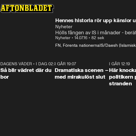
Hennes historia rör upp känslor
Nyheter
Hölls fången av IS i månader - ber
Nyheter
•
14.07.16
•
82 sek
FN, Förenta nationerna
IS/Daesh (Islamisk
DAGENS VÄDER
•
I DAG 02:30
1:06
I GÅR 19:07
0:42
I GÅR 12:19
Så blir vädret där du
Dramatiska scenen –
Här knock
bor
med mirakulöst slut
politikern 
stranden