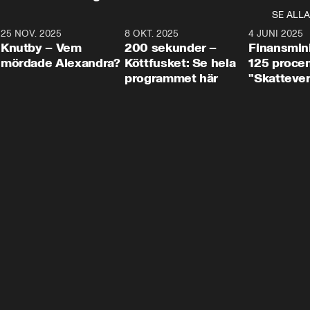
SE ALLA
3
25 NOV. 2025
31:05
8 OKT. 2025
4:29
4 JUNI 2025
Knutby – Vem
200 sekunder –
Finansmin
mördade Alexandra?
Köttfusket: Se hela
125 procent
programmet här
"Skattever
viktig uppg