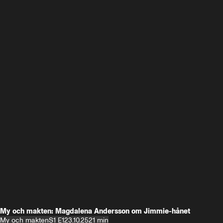
My och makten: Magdalena Andersson om Jimmie-hånet
My och makten
S1 E1
23.10.25
21 min