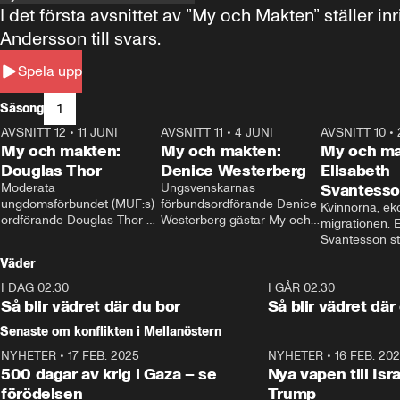
I det första avsnittet av ”My och Makten” ställe
Andersson till svars.
Spela upp
1
Säsong
AVSNITT 12
•
11 JUNI
26:27
AVSNITT 11
•
4 JUNI
23:40
AVSNITT 10
•
My och makten:
My och makten:
My och ma
Douglas Thor
Denice Westerberg
Elisabeth
Moderata 
Ungsvenskarnas 
Svantess
ungdomsförbundet (MUF:s) 
förbundsordförande Denice 
Kvinnorna, ek
ordförande Douglas Thor 
Westerberg gästar My och 
migrationen. E
gästar My och makten. I 
makten. I avsnittet 
Svantesson stäl
avsnittet diskuteras 
diskuteras migrationsfrågan 
när finansmini
Väder
tonårsutvisningarna och hur 
och hur SD ska locka 
Moderaterna ska locka 
kvinnliga väljare. 
I DAG 02:30
1:06
I GÅR 02:30
väljare till valet i höst. 
Så blir vädret där du bor
Så blir vädret där
Senaste om konflikten i Mellanöstern
NYHETER
•
17 FEB. 2025
0:45
NYHETER
•
16 FEB. 20
500 dagar av krig i Gaza – se
Nya vapen till Isr
förödelsen
Trump