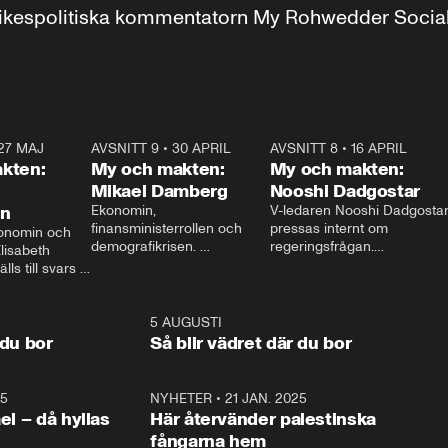
r inrikespolitiska kommentatorn My Rohwedder Soci
27 MAJ
3:51
AVSNITT 9
•
30 APRIL
24:00
AVSNITT 8
•
16 APRIL
25:1
kten:
My och makten:
My och makten:
Mikael Damberg
Nooshi Dadgostar
on
Ekonomin, 
V-ledaren Nooshi Dadgostar
finansministerrollen och 
pressas internt om 
onomin och 
demografikrisen. 
regeringsfrågan.

lisabeth 
Oppositionen ställs till svars 
I Aftonbladets 
ls till svars 
när Socialdemokraternas 
partiledarutfrågning ”My 
stern gästar 
Mikael Damberg gästar My 
och Makten” sätter hon ner 
My och Makten. 
och Makten. 
foten mot kritikerna:

1:06
5 AUGUSTI
1:0
– Vi ställer upp i val. Ska vi 
 du bor
Så blir vädret där du bor
vara med så sitter vi förstås 
25
1:22
NYHETER
•
21 JAN. 2025
0:5
ael – då hyllas
Här återvänder palestinska
fångarna hem