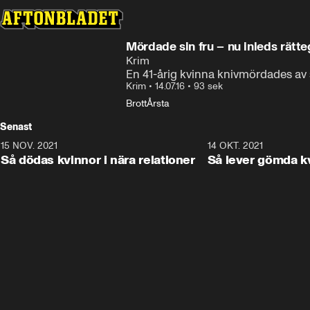
Mördade sin fru – nu inleds rätt
Krim
En 41-årig kvinna knivmördades av 
Krim
•
14.07.16
•
93 sek
Brott
Årsta
Senast
15 NOV. 2021
3:28
14 OKT. 2021
Så dödas kvinnor i nära relationer
Så lever gömda k