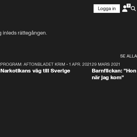
Logga in
g inleds rättegången.
SE ALLA
21
5
PROGRAM: AFTONBLADET KRIM
•
1 APR. 2021
1:52
29 MARS 2021
Narkotikans väg till Sverige
Barnflickan: ”Hon
när jag kom”