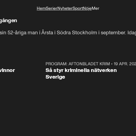
Hem
Serier
Nyheter
Sport
Nöje
Mer
Livsstil
egången
sin 52-åriga man i Årsta i Södra Stockholm i september. Ida
3:00
PROGRAM: AFTONBLADET KRIM
•
19 APR. 20
2:5
vinnor
Så styr kriminella nätverken
Sverige