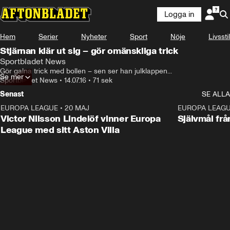
Logga in
Hem
Serier
Nyheter
Sport
Nöje
Livsstil
Stjärnan klär ut sig – gör omänskliga trick
Sportbladet News
Gör galna trick med bollen – sen ser han julklappen...
Se mer
Sportbladet News
•
14.07.16
•
71 sek
Senast
SE ALLA
EUROPA LEAGUE
•
20 MAJ
1:32
EUROPA LEAG
Victor Nilsson Lindelöf vinner Europa
Självmål frå
League med sitt Aston Villa