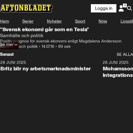
Logga in
Hem
Serier
Nyheter
Sport
Nöje
Livsstil
"Svensk ekonomi går som en Tesla"
Samhälle och politik
Positiv prognos för svensk ekonomi enligt Magdalena Andersson.
Se mer
Samhälle och politik
•
14.07.16
•
89 sek
Senast
SE ALLA
28 JUNI 2025
1:48
28 JUNI 2025
Britz blir ny arbetsmarknadsminister
Mohamsson b
integration