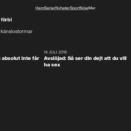
Hem
Serier
Nyheter
Sport
Nöje
Mer
Livsstil
 förbi
 känslostormar
2:25
14 JULI 2016
1:4
 absolut inte får
Avslöjad: Så ser din dejt att du vill
ha sex