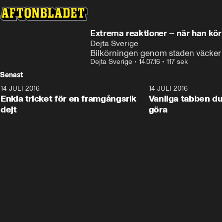
Extrema reaktioner – när han kör
Dejta Sverige
Bilkörningen genom staden väcker
Dejta Sverige
•
14.07.16
•
117 sek
Senast
14 JULI 2016
1:18
14 JULI 2016
Enkla tricket för en framgångsrik
Vanliga tabben du
dejt
göra