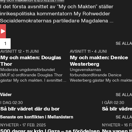
My och makten
S1 E1
23.10.25
21 min
I det första avsnittet av ”My och Makten” ställer 
inrikespolitiska kommentatorn My Rohwedder 
Socialdemokraternas partiledare Magdalena 
Andersson till svars.
1
SE ALLA
AVSNITT 12
•
11 JUNI
26:27
AVSNITT 11
•
4 JUNI
2
My och makten: Douglas
My och makten: Denice
Thor
Westerberg
Moderata ungdomsförbundet 
Ungsvenskarnas 
(MUF:s) ordförande Douglas Thor 
förbundsordförande Denice 
gästar My och makten. I avsnittet 
Westerberg gästar My och makten.
diskuteras tonårsutvisningarna och 
avsnittet diskuteras migrationsfrå
hur Moderaterna ska locka väljare till 
och hur SD ska locka kvinnliga 
Väder
SE ALLA
valet i höst. 
väljare. 
I DAG 02:30
1:06
I GÅR 02:30
Så blir vädret där du bor
Så blir vädr
Senaste om konflikten i Mellanöstern
SE ALLA
NYHETER
•
17 FEB. 2025
0:45
NYHETER
•
16 F
500 dagar av krig i Gaza – se förödelsen
Nya vapen ti