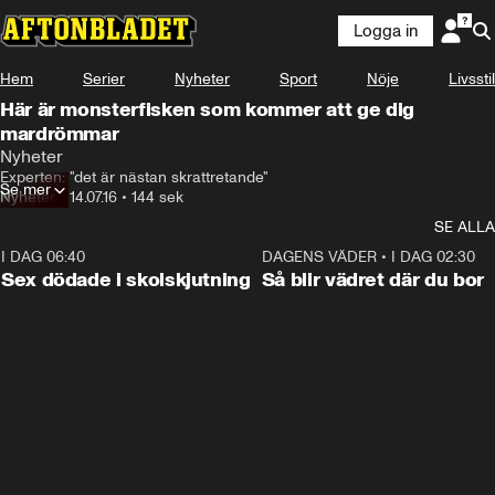
Logga in
Hem
Serier
Nyheter
Sport
Nöje
Livsstil
Här är monsterfisken som kommer att ge dig
mardrömmar
Nyheter
Experten: "det är nästan skrattretande"
Se mer
Nyheter
•
14.07.16
•
144 sek
SE ALLA
I DAG 06:40
0:47
DAGENS VÄDER
•
I DAG 02:30
Sex dödade i skolskjutning
Så blir vädret där du bor