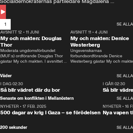
Socialdemokraternas partiledare Magdalena 
Andersson till svars.
1
SE ALLA
AVSNITT 12
•
11 JUNI
26:27
AVSNITT 11
•
4 JUNI
2
My och makten: Douglas
My och makten: Denice
Thor
Westerberg
Moderata ungdomsförbundet 
Ungsvenskarnas 
(MUF:s) ordförande Douglas Thor 
förbundsordförande Denice 
gästar My och makten. I avsnittet 
Westerberg gästar My och makten.
diskuteras tonårsutvisningarna och 
avsnittet diskuteras migrationsfrå
hur Moderaterna ska locka väljare till 
och hur SD ska locka kvinnliga 
Väder
SE ALLA
valet i höst. 
väljare. 
I DAG 02:30
1:06
I GÅR 02:30
Så blir vädret där du bor
Så blir vädr
Senaste om konflikten i Mellanöstern
SE ALLA
NYHETER
•
17 FEB. 2025
0:45
NYHETER
•
16 F
500 dagar av krig i Gaza – se förödelsen
Nya vapen ti
200 sekunder
SE ALLA