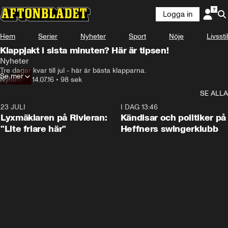
Logga in
Hem
Serier
Nyheter
Sport
Nöje
Livsstil
Klappjakt i sista minuten? Här är tipsen!
Nyheter
Tre dagar kvar till jul - här är bästa klapparna.
Se mer
Nyheter
•
14.07.16
•
98 sek
SE ALLA
23 JULI
2:02
I DAG 13:46
Lyxmäklaren på Rivieran:
Kändisar och politiker på
"Lite friare här"
Heffners swingerklubb