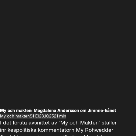
My och makten: Magdalena Andersson om Jimmie-hånet
My och makten
S1 E1
23.10.25
21 min
I det första avsnittet av ”My och Makten” ställer 
inrikespolitiska kommentatorn My Rohwedder 