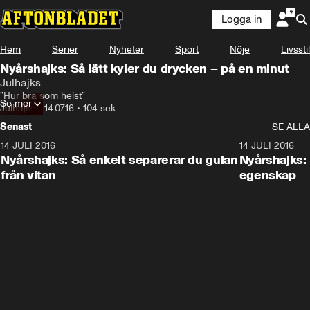
Logga in
Hem
Serier
Nyheter
Sport
Nöje
Livsstil
Nyårshajks: Så lätt kyler du drycken – på en minut
Julhajks
”Hur bra som helst”
Se mer
Julhajks
•
14.07.16
•
104 sek
Senast
SE ALLA
14 JULI 2016
1:17
14 JULI 2016
Nyårshajks: Så enkelt separerar du gulan
Nyårshajks:
från vitan
egenskap