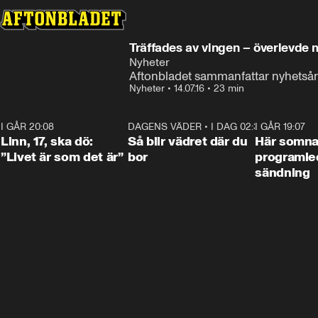
Träffades av vingen – 
Nyheter
Aftonbladet sammanfattar nyhetsåre
Nyheter
•
14.07.16
•
23 min
I GÅR 20:08
4:36
DAGENS VÄDER
•
I DAG 02:30
1:06
I GÅR 19:07
Linn, 17, ska dö:
Så blir vädret där du
Här somna
”Livet är som det är”
bor
programled
sändning