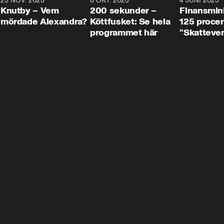
3
25 NOV. 2025
31:05
8 OKT. 2025
4:29
4 JUNI 2025
Knutby – Vem
200 sekunder –
Finansmin
mördade Alexandra?
Köttfusket: Se hela
125 procent
programmet här
"Skattever
viktig uppg