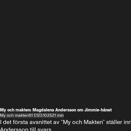
My och makten: Magdalena Andersson om Jimmie-hånet
My och makten
S1 E1
23.10.25
21 min
I det första avsnittet av ”My och Makten” ställe
Andersson till svars.