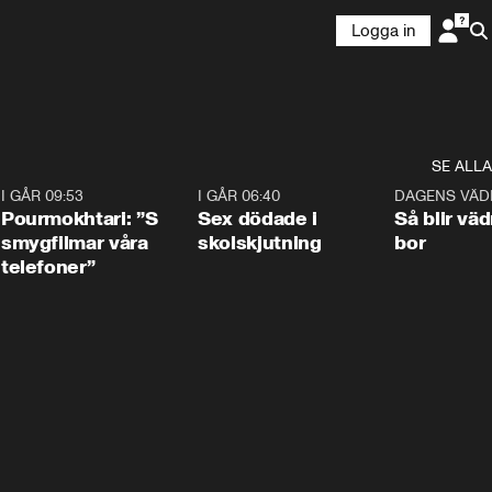
Logga in
SE ALLA
4
I GÅR 09:53
1:36
I GÅR 06:40
0:47
DAGENS VÄD
Pourmokhtari: ”S
Sex dödade i
Så blir väd
smygfilmar våra
skolskjutning
bor
telefoner”