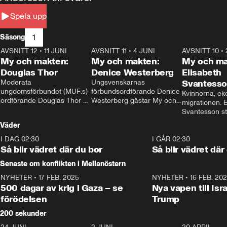
Spela upp
1
Säsong
AVSNITT 12
•
11 JUNI
26:27
AVSNITT 11
•
4 JUNI
23:40
AVSNITT 10
•
My och makten:
My och makten:
My och ma
Douglas Thor
Denice Westerberg
Elisabeth
Moderata 
Ungsvenskarnas 
Svantess
ungdomsförbundet (MUF:s) 
förbundsordförande Denice 
Kvinnorna, ek
ordförande Douglas Thor 
Westerberg gästar My och 
migrationen. E
gästar My och makten. I 
makten. I avsnittet 
Svantesson stäl
avsnittet diskuteras 
diskuteras migrationsfrågan 
när finansmini
Väder
tonårsutvisningarna och hur 
och hur SD ska locka 
Moderaterna ska locka 
kvinnliga väljare. 
I DAG 02:30
1:06
I GÅR 02:30
väljare till valet i höst. 
Så blir vädret där du bor
Så blir vädret där
Senaste om konflikten i Mellanöstern
NYHETER
•
17 FEB. 2025
0:45
NYHETER
•
16 FEB. 20
500 dagar av krig i Gaza – se
Nya vapen till Isr
förödelsen
Trump
200 sekunder