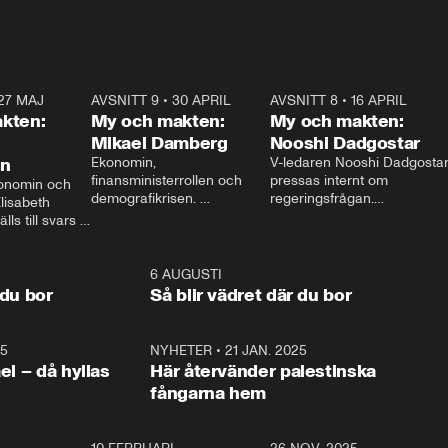
27 MAJ
3:51
AVSNITT 9
•
30 APRIL
24:00
AVSNITT 8
•
16 APRIL
25:1
kten:
My och makten:
My och makten:
Mikael Damberg
Nooshi Dadgostar
on
Ekonomin, 
V-ledaren Nooshi Dadgostar
finansministerrollen och 
pressas internt om 
onomin och 
demografikrisen. 
regeringsfrågan.

lisabeth 
Oppositionen ställs till svars 
I Aftonbladets 
ls till svars 
när Socialdemokraternas 
partiledarutfrågning ”My 
stern gästar 
Mikael Damberg gästar My 
och Makten” sätter hon ner 
My och Makten. 
och Makten. 
foten mot kritikerna:

1:06
6 AUGUSTI
1:0
– Vi ställer upp i val. Ska vi 
 du bor
Så blir vädret där du bor
vara med så sitter vi förstås 
25
1:22
NYHETER
•
21 JAN. 2025
0:5
ael – då hyllas
Här återvänder palestinska
fångarna hem