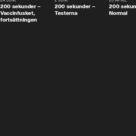
24 JUNI
5:00
2 JUNI
4:23
20 APRIL
200 sekunder –
200 sekunder –
200 sekun
Vaccinfusket,
Testerna
Normal
fortsättningen