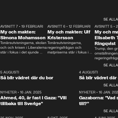
SE ALLA
7
AVSNITT 7
•
19 FEBRUARI
24:30
AVSNITT 6
•
12 FEBRUARI
27:30
AVSNITT 5
•
My och makten:
My och makten: Ulf
My och ma
Simona Mohamsson
Kristersson
Elisabeth
 
Tonårsutvisningarna, skolan 
Tonårsutvisningarna, 
Ringqvist
och och krisen i Liberalerna 
regeringsfrågan och 
Trump, den gr
står i fokus i det sjunde 
matpriserna står i fokus i 
omställningen
avsnittet av ”My och 
det sjätte avsnittet av ”My 
regeringsfråga
makten”. Se när 
och makten”. Se när 
centrum i det 
SE ALLA
Aftonbladets inrikespolitiska 
Aftonbladets inrikespolitiska 
avsnittet av ”
kommentator My 
kommentator My 
6
5 AUGUSTI
1:06
4 AUGUSTI
Makten”. Se nä
Rohwedder ställer 
Rohwedder ställer 
Så blir vädret där du bor
Så blir vädret där
Aftonbladets in
utbildnings- och 
statsminister Ulf Kristersson 
kommentator 
SE ALLA
integrationsminister Simona 
till svars.
Rohwedder stäl
Mohamsson till svars.
Centerpartiets
2
NYHETER
•
16 JAN. 2025
1:01
NYHETER
•
16 JAN. 20
Thand Ring till
Ahmed, 40, är fast i Gaza: ”Vill
Gazaborna: ”Vad s
tillbaka till Sverige”
till?”
SE ALLA