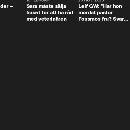
4:24
10 FEBRUARI
4:13
26 NOV. 2025
8:1
der –
Sara måste sälja
Leif GW: ”Har hon
huset för att ha råd
mördat pastor
med veterinären
Fossmos fru? Svar
nej.”