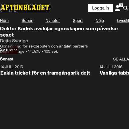
Logga in
Hem
Serier
Nyheter
Sport
Nöje
Livsstil
Doktor Kärlek avslöjar egenskapen som påverkar
sexet
Dejta Sverige
Gör skillnad för sexdebuten och antalet partners
Se mer
Dejta Sverige
•
14.07.16
•
103 sek
Senast
SE ALLA
14 JULI 2016
1:18
14 JULI 2016
Enkla tricket för en framgångsrik dejt
Vanliga tabb