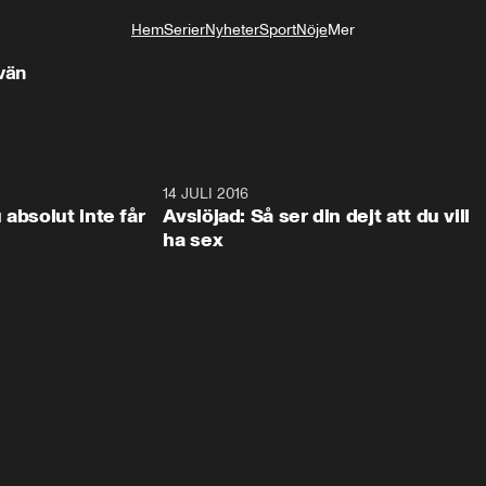
Hem
Serier
Nyheter
Sport
Nöje
Mer
Livsstil
vän
2:25
14 JULI 2016
1:4
 absolut inte får
Avslöjad: Så ser din dejt att du vill
ha sex