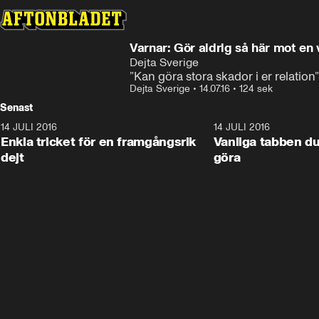
Varnar: Gör aldrig så här mot en 
Dejta Sverige
”Kan göra stora skador i er relation”
Dejta Sverige
•
14.07.16
•
124 sek
Senast
14 JULI 2016
1:18
14 JULI 2016
Enkla tricket för en framgångsrik
Vanliga tabben du
dejt
göra