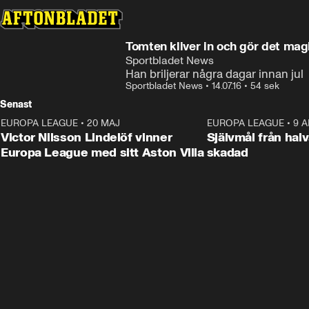
Tomten kliver in och gör det mag
Sportbladet News
Han briljerar några dagar innan jul
Sportbladet News
•
14.07.16
•
54 sek
Senast
EUROPA LEAGUE
•
20 MAJ
1:32
EUROPA LEAGUE
•
9 A
Victor Nilsson Lindelöf vinner
Självmål från hal
Europa League med sitt Aston Villa
skadad