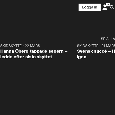
Logga in
SE ALLA
9
SKIDSKYTTE
•
22 MARS
0:55
SKIDSKYTTE
•
21 MAR
Hanna Öberg tappade segern –
Svensk succé – 
ledde efter sista skyttet
igen