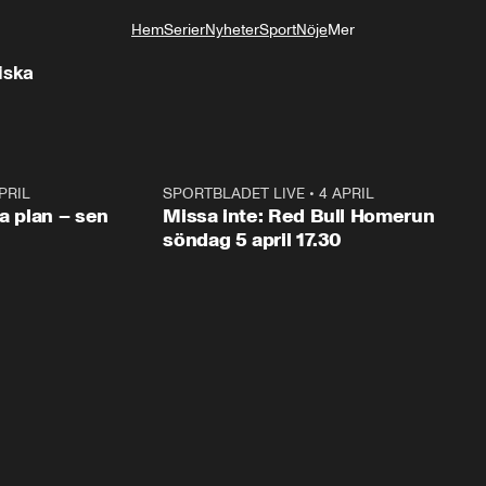
Hem
Serier
Nyheter
Sport
Nöje
Mer
Livsstil
iska
PRIL
1:03
SPORTBLADET LIVE
•
4 APRIL
1:0
va plan – sen
Missa inte: Red Bull Homerun
söndag 5 april 17.30