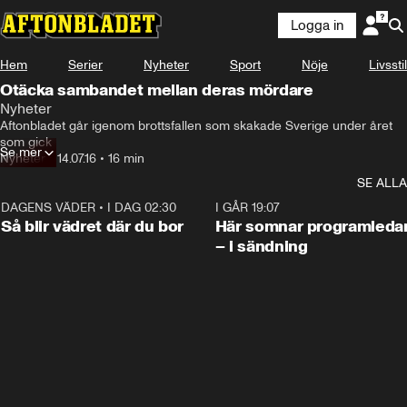
Logga in
Hem
Serier
Nyheter
Sport
Nöje
Livsstil
Otäcka sambandet mellan deras mördare
Nyheter
Aftonbladet går igenom brottsfallen som skakade Sverige under året 
som gick
Se mer
Nyheter
•
14.07.16
•
16 min
SE ALLA
DAGENS VÄDER
•
I DAG 02:30
1:06
I GÅR 19:07
Så blir vädret där du bor
Här somnar programleda
– i sändning