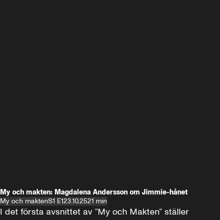
My och makten: Magdalena Andersson om Jimmie-hånet
My och makten
S1 E1
23.10.25
21 min
I det första avsnittet av ”My och Makten” ställer 