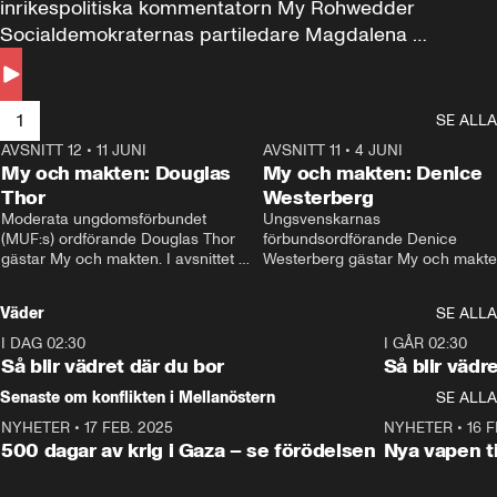
inrikespolitiska kommentatorn My Rohwedder 
Socialdemokraternas partiledare Magdalena 
Andersson till svars.
1
SE ALLA
AVSNITT 12
•
11 JUNI
26:27
AVSNITT 11
•
4 JUNI
2
My och makten: Douglas
My och makten: Denice
Thor
Westerberg
Moderata ungdomsförbundet 
Ungsvenskarnas 
(MUF:s) ordförande Douglas Thor 
förbundsordförande Denice 
gästar My och makten. I avsnittet 
Westerberg gästar My och makten.
diskuteras tonårsutvisningarna och 
avsnittet diskuteras migrationsfrå
hur Moderaterna ska locka väljare till 
och hur SD ska locka kvinnliga 
Väder
SE ALLA
valet i höst. 
väljare. 
I DAG 02:30
1:06
I GÅR 02:30
Så blir vädret där du bor
Så blir vädr
Senaste om konflikten i Mellanöstern
SE ALLA
NYHETER
•
17 FEB. 2025
0:45
NYHETER
•
16 F
500 dagar av krig i Gaza – se förödelsen
Nya vapen ti