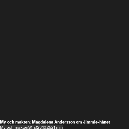
My och makten: Magdalena Andersson om Jimmie-hånet
My och makten
S1 E1
23.10.25
21 min