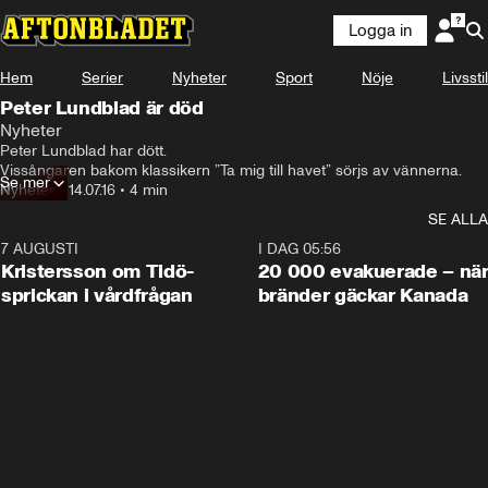
Logga in
Hem
Serier
Nyheter
Sport
Nöje
Livsstil
Peter Lundblad är död
Nyheter
Peter Lundblad har dött.

Vissångaren bakom klassikern ”Ta mig till havet” sörjs av vännerna.
Se mer
Nyheter
•
14.07.16
•
4 min
SE ALLA
7 AUGUSTI
0:42
I DAG 05:56
Kristersson om Tidö-
20 000 evakuerade – nä
sprickan i vårdfrågan
bränder gäckar Kanada