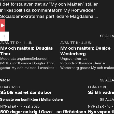
I det första avsnittet av ”My och Makten” ställer 
inrikespolitiska kommentatorn My Rohwedder 
Socialdemokraternas partiledare Magdalena 
Andersson till svars.
1
SE ALLA
AVSNITT 12
•
11 JUNI
26:27
AVSNITT 11
•
4 JUNI
2
My och makten: Douglas
My och makten: Denice
Thor
Westerberg
Moderata ungdomsförbundet 
Ungsvenskarnas 
(MUF:s) ordförande Douglas Thor 
förbundsordförande Denice 
gästar My och makten. I avsnittet 
Westerberg gästar My och makten.
diskuteras tonårsutvisningarna och 
avsnittet diskuteras migrationsfrå
hur Moderaterna ska locka väljare till 
och hur SD ska locka kvinnliga 
Väder
SE ALLA
valet i höst. 
väljare. 
I DAG 02:30
1:06
I GÅR 02:30
Så blir vädret där du bor
Så blir vädr
Senaste om konflikten i Mellanöstern
SE ALLA
NYHETER
•
17 FEB. 2025
0:45
NYHETER
•
16 F
500 dagar av krig i Gaza – se förödelsen
Nya vapen ti