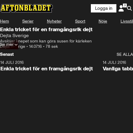
Logga in
Hem
Serier
Nyheter
Sport
Nöje
Livsstil
Enkla tricket för en framgångsrik dejt
Dejta Sverige
Avslöjar knepet som kan göra susen för kärleken
Se mer
Dejta Sverige
•
14.07.16
•
78 sek
Senast
SE ALLA
14 JULI 2016
1:18
14 JULI 2016
Enkla tricket för en framgångsrik dejt
Vanliga tabb