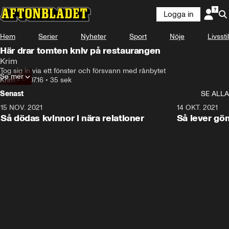
Logga in
Hem
Serier
Nyheter
Sport
Nöje
Livsstil
Här drar tomten kniv på restaurangen
Krim
Tog sig in via ett fönster och försvann med rånbytet
Se mer
Krim
•
14.07.16
•
35 sek
Senast
SE ALLA
15 NOV. 2021
3:28
14 OKT. 2021
Så dödas kvinnor i nära relationer
Så lever gö