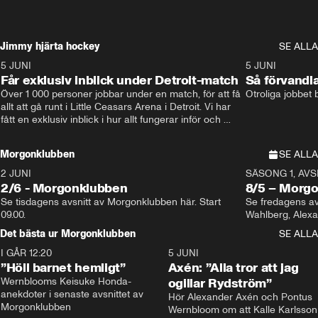
Jimmy hjärta hockey
SE ALLA
5 JUNI
11:14
5 JUNI
Får exklusiv inblick under Detroit-match
Så förvandl
Över 1 000 personer jobbar under en match, för att få 
Otroliga jobbet
allt att gå runt i Little Ceasars Arena i Detroit. Vi har 
fått en exklusiv inblick i hur allt fungerar inför och 
under match i världens bästa hockeyliga
Morgonklubben
SE ALLA
2 JUNI
SÄSONG 1, AVSN
2/6 - Morgonklubben
8/5 – Morg
Se tisdagens avsnitt av Morgonklubben här. Start 
Se fredagens av
09.00. 
Det bästa ur Morgonklubben
SE ALLA
I GÅR 12:20
1:14
5 JUNI
”Höll barnet hemligt”
Axén: ”Alla tror att jag
Wernblooms Keisuke Honda-
ogillar Rydström”
anekdoter i senaste avsnittet av 
Hör Alexander Axén och Pontus 
Morgonklubben
Wernbloom om att Kalle Karlsson 