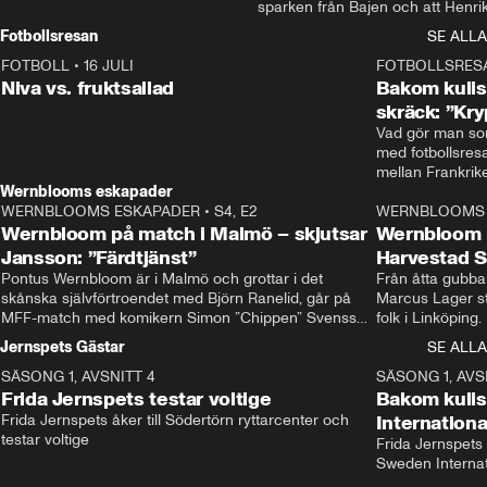
sparken från Bajen och att Henrik
Rydström tar över
Fotbollsresan
SE ALLA
FOTBOLL
•
16 JULI
0:44
FOTBOLLSRES
Niva vs. fruktsallad
Bakom kulis
skräck: ”Kry
Vad gör man som
med fotbollsres
Wernblooms eskapader
WERNBLOOMS ESKAPADER
•
S4, E2
38:23
WERNBLOOMS 
Wernbloom på match i Malmö – skjutsar
Wernbloom 
Jansson: ”Färdtjänst”
Harvestad 
Pontus Wernbloom är i Malmö och grottar i det 
Från åtta gubbar 
skånska självförtroendet med Björn Ranelid, går på 
Marcus Lager sta
MFF-match med komikern Simon ”Chippen” Svensson 
folk i Linköping
och hjälper skadade stjärnbacken Pontus Jansson 
och Wernbloom kl
Jernspets Gästar
SE ALLA
hem. 
SÄSONG 1, AVSNITT 4
13:37
SÄSONG 1, AVS
Frida Jernspets testar voltige
Bakom kuli
Frida Jernspets åker till Södertörn ryttarcenter och 
Internation
testar voltige
Frida Jernspets 
Sweden Interna