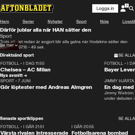
Logga in
Hem
Serier
Nyheter
Sport
Nöje
Livsstil
Därför jublar alla när HAN sätter den
Sport
Trots att det redan är avgjort blir alla galna när Hodskins sätter den
Se mer
Sport
•
14.07.16
•
49 sek
Direktsänd sport
SE ALLA
FOTBOLL
•
I DAG 11:50
FOTBOLL
•
I D
Plus
Plus
Chelsea – AC Milan
Bayer Lever
Nya avsnitt →
SPORT
•
7 JUNI
16:36
JIMMY HJÄRTA
Gör löptester med Andreas Almgren
En dag med 
Jimmy Wixtröm 
under debuten i
Senaste sportklippen
SE ALLA
FOTBOLL
•
I GÅR 21:51
0:31
I GÅR 20:55
Värsta rivalen intresserade
Fotbollsarena bombad