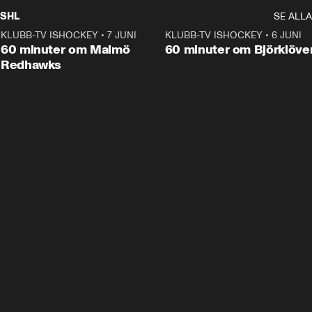
SHL
SE ALLA
KLUBB-TV ISHOCKEY
•
7 JUNI
1:02:53
KLUBB-TV ISHOCKEY
•
6 JUNI
1:0
Plus
60 minuter om Malmö
60 minuter om Björklöve
Redhawks