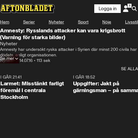
Logga in
Hem
Serier
Nyheter
Sport
Nöje
Livsstil
Amnesty: Rysslands attacker kan vara krigsbrott
(Varning för starka bilder)
Nyheter
Amnesty har undersökt ryska attacker i Syrien där minst 200 civila har 
dödats, enligt organisationen.
Se mer
Nyheter
•
14.07.16
•
113 sek
SE ALLA
I GÅR 21:41
0:35
I GÅR 18:52
Larmet: Misstänkt farligt
Uppgifter: Jakt på
föremål i centrala
gärningsman – på samma
Stockholm