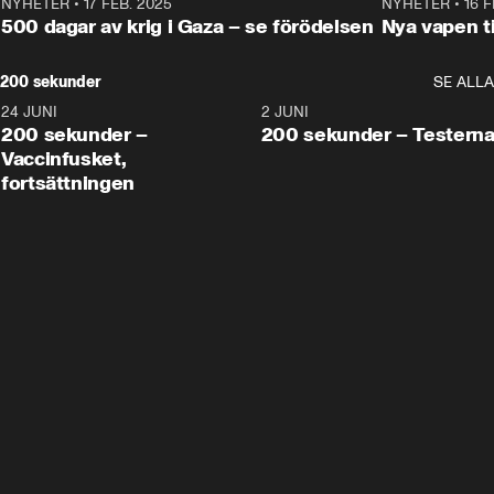
NYHETER
•
17 FEB. 2025
0:45
NYHETER
•
16 F
500 dagar av krig i Gaza – se förödelsen
Nya vapen ti
200 sekunder
SE ALLA
24 JUNI
5:00
2 JUNI
200 sekunder –
200 sekunder – Testern
Vaccinfusket,
fortsättningen