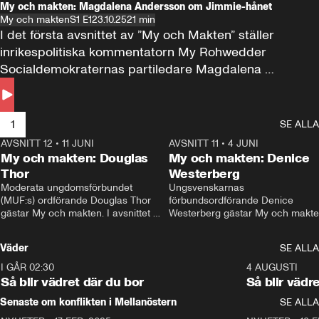
My och makten: Magdalena Andersson om Jimmie-hånet
My och makten
S1 E1
23.10.25
21 min
I det första avsnittet av ”My och Makten” ställer 
inrikespolitiska kommentatorn My Rohwedder 
Socialdemokraternas partiledare Magdalena 
Andersson till svars.
1
SE ALLA
AVSNITT 12
•
11 JUNI
26:27
AVSNITT 11
•
4 JUNI
2
My och makten: Douglas
My och makten: Denice
Thor
Westerberg
Moderata ungdomsförbundet 
Ungsvenskarnas 
(MUF:s) ordförande Douglas Thor 
förbundsordförande Denice 
gästar My och makten. I avsnittet 
Westerberg gästar My och makten.
diskuteras tonårsutvisningarna och 
avsnittet diskuteras migrationsfrå
hur Moderaterna ska locka väljare till 
och hur SD ska locka kvinnliga 
Väder
SE ALLA
valet i höst. 
väljare. 
I GÅR 02:30
1:06
4 AUGUSTI
Så blir vädret där du bor
Så blir vädr
Senaste om konflikten i Mellanöstern
SE ALLA