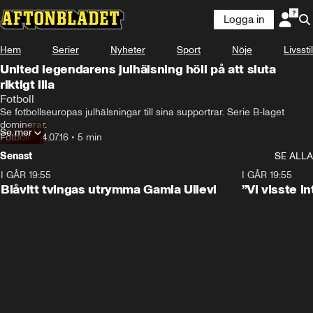
Logga in
Hem
Serier
Nyheter
Sport
Nöje
Livsstil
United legendarens julhälsning höll på att sluta
riktigt illa
Fotboll
Se fotbollseuropas julhälsningar till sina supportrar. Serie B-laget 
dominerar.
Se mer
Fotboll
•
14.07.16
•
5 min
Senast
SE ALLA
I GÅR 19:55
0:29
I GÅR 19:55
Blåvitt tvingas utrymma Gamla Ullevi
”Vi visste 