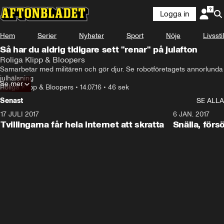
Logga in
Hem
Serier
Nyheter
Sport
Nöje
Livsstil
Så har du aldrig tidigare sett "renar" på julafton
Roliga Klipp & Bloopers
Samarbetar med militären och gör djur. Se robotföretagets annorlunda 
julhälsning
Se mer
Roliga Klipp & Bloopers
•
14.07.16
•
46 sek
Senast
SE ALLA
17 JULI 2017
0:29
6 JAN. 2017
Tvillingarna får hela internet att skratta
Snälla, förs