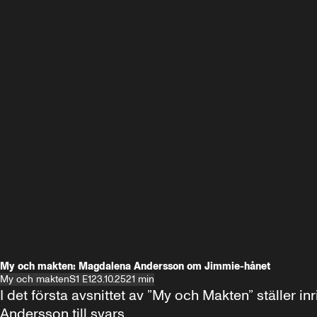
My och makten: Magdalena Andersson om Jimmie-hånet
My och makten
S1 E1
23.10.25
21 min
I det första avsnittet av ”My och Makten” ställe
Andersson till svars.