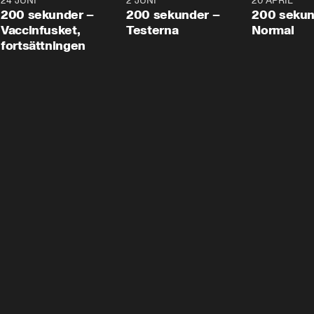
24 JUNI
5:00
2 JUNI
4:23
20 APRIL
200 sekunder –
200 sekunder –
200 sekun
Vaccinfusket,
Testerna
Normal
fortsättningen