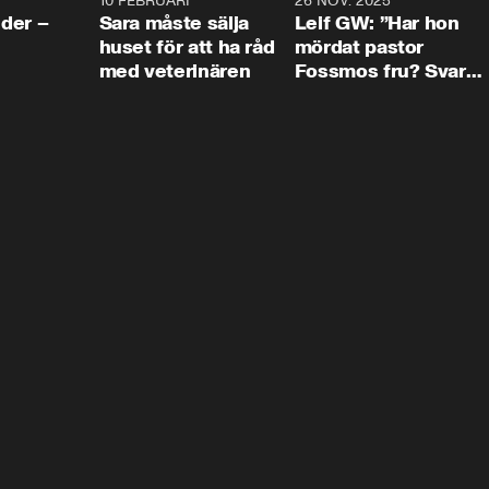
4:24
10 FEBRUARI
4:13
26 NOV. 2025
8:1
der –
Sara måste sälja
Leif GW: ”Har hon
huset för att ha råd
mördat pastor
med veterinären
Fossmos fru? Svar
nej.”