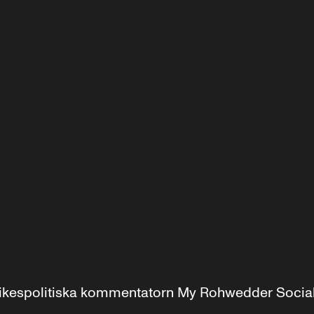
r inrikespolitiska kommentatorn My Rohwedder Soci