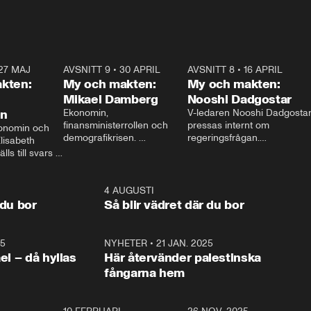
27 MAJ
3:51
AVSNITT 9
•
30 APRIL
24:00
AVSNITT 8
•
16 APRIL
25:1
kten:
My och makten:
My och makten:
Mikael Damberg
Nooshi Dadgostar
on
Ekonomin, 
V-ledaren Nooshi Dadgostar
finansministerrollen och 
pressas internt om 
onomin och 
demografikrisen. 
regeringsfrågan.

lisabeth 
Oppositionen ställs till svars 
I Aftonbladets 
ls till svars 
när Socialdemokraternas 
partiledarutfrågning ”My 
stern gästar 
Mikael Damberg gästar My 
och Makten” sätter hon ner 
My och Makten. 
och Makten. 
foten mot kritikerna:

1:06
4 AUGUSTI
1:0
– Vi ställer upp i val. Ska vi 
 du bor
Så blir vädret där du bor
vara med så sitter vi förstås 
25
1:22
NYHETER
•
21 JAN. 2025
0:5
ael – då hyllas
Här återvänder palestinska
fångarna hem