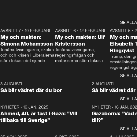
SE ALLA
7
AVSNITT 7
•
19 FEBRUARI
24:30
AVSNITT 6
•
12 FEBRUARI
27:30
AVSNITT 5
•
My och makten:
My och makten: Ulf
My och ma
Simona Mohamsson
Kristersson
Elisabeth
 
Tonårsutvisningarna, skolan 
Tonårsutvisningarna, 
Ringqvist
och och krisen i Liberalerna 
regeringsfrågan och 
Trump, den gr
står i fokus i det sjunde 
matpriserna står i fokus i 
omställningen
avsnittet av ”My och 
det sjätte avsnittet av ”My 
regeringsfråga
makten”. Se när 
och makten”. Se när 
centrum i det 
SE ALLA
Aftonbladets inrikespolitiska 
Aftonbladets inrikespolitiska 
avsnittet av ”
kommentator My 
kommentator My 
6
3 AUGUSTI
1:06
2 AUGUSTI
Makten”. Se nä
Rohwedder ställer 
Rohwedder ställer 
Så blir vädret där du bor
Så blir vädret där
Aftonbladets in
utbildnings- och 
statsminister Ulf Kristersson 
kommentator 
SE ALLA
integrationsminister Simona 
till svars.
Rohwedder stäl
Mohamsson till svars.
Centerpartiets
2
NYHETER
•
16 JAN. 2025
1:01
NYHETER
•
16 JAN. 20
Thand Ring till
Ahmed, 40, är fast i Gaza: ”Vill
Gazaborna: ”Vad s
tillbaka till Sverige”
till?”
SE ALLA