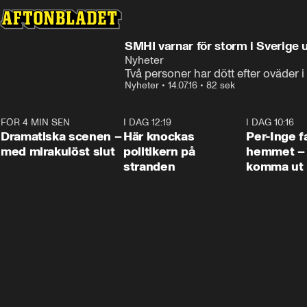
SMHI varnar för storm i Sverige 
Nyheter
Två personer har dött efter oväder 
Nyheter
•
14.07.16
•
82 sek
FÖR 4 MIN SEN
0:42
I DAG 12:19
0:45
I DAG 10:16
Dramatiska scenen –
Här knockas
Per-Inge fa
med mirakulöst slut
politikern på
hemmet – 
stranden
komma ut