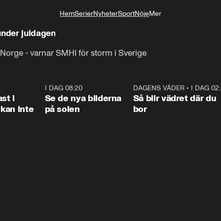
Hem
Serier
Nyheter
Sport
Nöje
Mer
Livsstil
under juldagen
i Norge - varnar SMHI för storm i Sverige
1:26
I DAG 08:20
0:31
DAGENS VÄDER
•
I DAG 02
1:0
st i
Se de nya bilderna
Så blir vädret där du
kan inte
på solen
bor