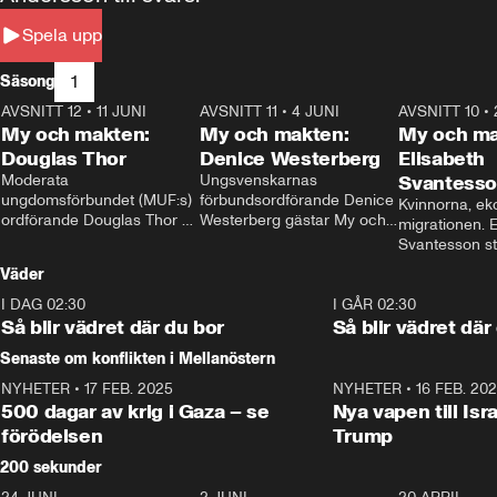
Spela upp
1
Säsong
AVSNITT 12
•
11 JUNI
26:27
AVSNITT 11
•
4 JUNI
23:40
AVSNITT 10
•
My och makten:
My och makten:
My och ma
Douglas Thor
Denice Westerberg
Elisabeth
Moderata 
Ungsvenskarnas 
Svantess
ungdomsförbundet (MUF:s) 
förbundsordförande Denice 
Kvinnorna, ek
ordförande Douglas Thor 
Westerberg gästar My och 
migrationen. E
gästar My och makten. I 
makten. I avsnittet 
Svantesson stäl
avsnittet diskuteras 
diskuteras migrationsfrågan 
när finansmini
Väder
tonårsutvisningarna och hur 
och hur SD ska locka 
Moderaterna ska locka 
kvinnliga väljare. 
I DAG 02:30
1:06
I GÅR 02:30
väljare till valet i höst. 
Så blir vädret där du bor
Så blir vädret där
Senaste om konflikten i Mellanöstern
NYHETER
•
17 FEB. 2025
0:45
NYHETER
•
16 FEB. 20
500 dagar av krig i Gaza – se
Nya vapen till Isr
förödelsen
Trump
200 sekunder