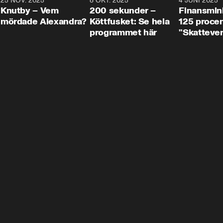
3
25 NOV. 2025
31:05
8 OKT. 2025
4:29
4 JUNI 2025
Knutby – Vem
200 sekunder –
Finansmin
mördade Alexandra?
Köttfusket: Se hela
125 procent
programmet här
"Skattever
viktig uppg