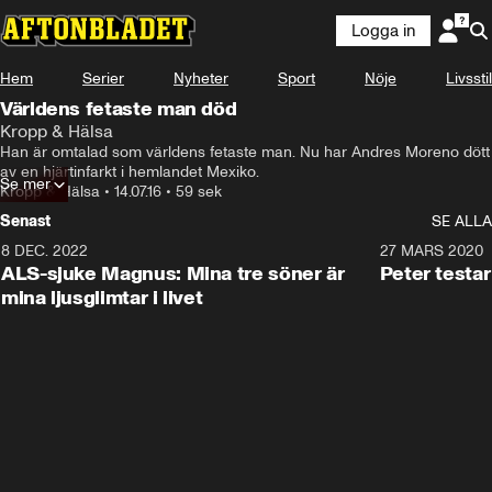
Logga in
Hem
Serier
Nyheter
Sport
Nöje
Livsstil
Världens fetaste man död
Kropp & Hälsa
Han är omtalad som världens fetaste man. Nu har Andres Moreno dött 
av en hjärtinfarkt i hemlandet Mexiko.
Se mer
Kropp & Hälsa
•
14.07.16
•
59 sek
Senast
SE ALLA
8 DEC. 2022
2:42
27 MARS 2020
ALS-sjuke Magnus: Mina tre söner är
Peter testa
mina ljusglimtar i livet