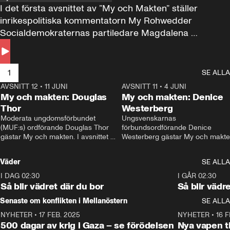
I det första avsnittet av ”My och Makten” ställer 
inrikespolitiska kommentatorn My Rohwedder 
Socialdemokraternas partiledare Magdalena 
Andersson till svars.
1
SE ALLA
AVSNITT 12
•
11 JUNI
26:27
AVSNITT 11
•
4 JUNI
2
My och makten: Douglas
My och makten: Denice
Thor
Westerberg
Moderata ungdomsförbundet 
Ungsvenskarnas 
(MUF:s) ordförande Douglas Thor 
förbundsordförande Denice 
gästar My och makten. I avsnittet 
Westerberg gästar My och makten.
diskuteras tonårsutvisningarna och 
avsnittet diskuteras migrationsfrå
hur Moderaterna ska locka väljare till 
och hur SD ska locka kvinnliga 
Väder
SE ALLA
valet i höst. 
väljare. 
I DAG 02:30
1:06
I GÅR 02:30
Så blir vädret där du bor
Så blir vädr
Senaste om konflikten i Mellanöstern
SE ALLA
NYHETER
•
17 FEB. 2025
0:45
NYHETER
•
16 F
500 dagar av krig i Gaza – se förödelsen
Nya vapen ti