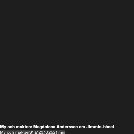
My och makten: Magdalena Andersson om Jimmie-hånet
My och makten
S1 E1
23.10.25
21 min