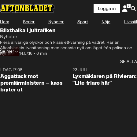
Logga in
Hem
Serier
Nyheter
Sport
Nöje
Livsstil
Blixthalka i jultrafiken
Nyheter
Flera allvarliga olyckor och klass ett-varning på vädret. Här är 
Aftonbladets livesändning med senaste nytt om läget från polisen och 
Se mer
SMHI.
Nyheter
•
14.07.16
•
8 min
SE ALLA
I DAG 17:08
0:37
23 JULI
Äggattack mot
Lyxmäklaren på Rivieran:
premiärministern – kaos
"Lite friare här"
bryter ut