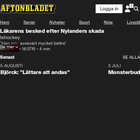
Logga in
Hem
Serier
Nyheter
Sport
Nöje
Livsstil
Läkarens besked efter Nylanders skada
Ishockey
”Han mår avsevärt mycket bättre”
Se mer
Ishockey
•
14.07.16
•
4 min
Senast
SE ALLA
5 AUGUSTI
2:08
3 JULI
Björck: ”Lättare att andas”
Monsterbud 