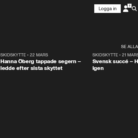
Logga in
SE ALLA
9
SKIDSKYTTE
•
22 MARS
0:55
SKIDSKYTTE
•
21 MAR
Hanna Öberg tappade segern –
Svensk succé – 
ledde efter sista skyttet
igen