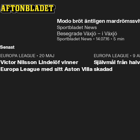
Modo bröt äntligen mardrömssvi
Sportbladet News
Besegrade Växjö – i Växjö
Sportbladet News
•
14.07.16
•
5 min
Senast
EUROPA LEAGUE
•
20 MAJ
1:32
EUROPA LEAGUE
•
9 A
Victor Nilsson Lindelöf vinner
Självmål från hal
Europa League med sitt Aston Villa
skadad