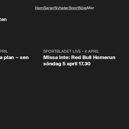
Hem
Serier
Nyheter
Sport
Nöje
Mer
Livsstil
ten
PRIL
1:03
SPORTBLADET LIVE
•
4 APRIL
1:0
va plan – sen
Missa inte: Red Bull Homerun
söndag 5 april 17.30