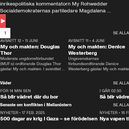
inrikespolitiska kommentatorn My Rohwedder 
Socialdemokraternas partiledare Magdalena 
Andersson till svars.
1
SE ALLA
AVSNITT 12
•
11 JUNI
26:27
AVSNITT 11
•
4 JUNI
2
My och makten: Douglas
My och makten: Denice
Thor
Westerberg
Moderata ungdomsförbundet 
Ungsvenskarnas 
(MUF:s) ordförande Douglas Thor 
förbundsordförande Denice 
gästar My och makten. I avsnittet 
Westerberg gästar My och makten.
diskuteras tonårsutvisningarna och 
avsnittet diskuteras migrationsfrå
hur Moderaterna ska locka väljare till 
och hur SD ska locka kvinnliga 
Väder
SE ALLA
valet i höst. 
väljare. 
FÖR 14 MIN SEN
1:06
I GÅR 02:30
Så blir vädret där du bor
Så blir vädr
Senaste om konflikten i Mellanöstern
SE ALLA
NYHETER
•
17 FEB. 2025
0:45
NYHETER
•
16 F
500 dagar av krig i Gaza – se förödelsen
Nya vapen ti