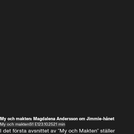
My och makten: Magdalena Andersson om Jimmie-hånet
My och makten
S1 E1
23.10.25
21 min
I det första avsnittet av ”My och Makten” ställer 