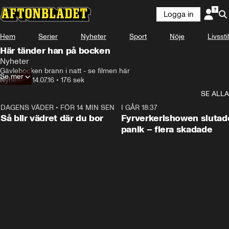
Logga in
Hem
Serier
Nyheter
Sport
Nöje
Livsstil
Här tänder han på bocken
Nyheter
Gävlebocken brann i natt - se filmen här
Se mer
Nyheter
•
14.07.16
•
176 sek
SE ALLA
DAGENS VÄDER
•
FÖR 14 MIN SEN
1:06
I GÅR 18:37
Så blir vädret där du bor
Fyrverkerishowen slutade
panik – flera skadade