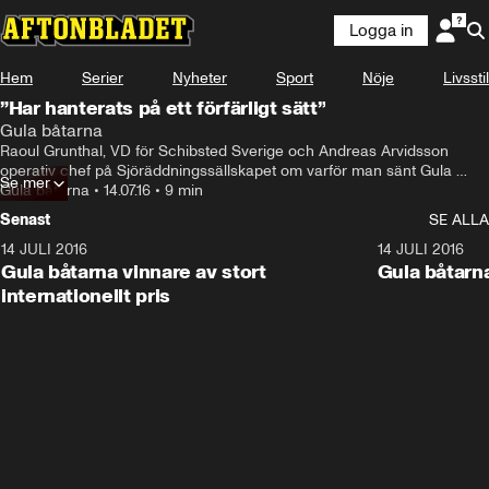
Logga in
Hem
Serier
Nyheter
Sport
Nöje
Livsstil
”Har hanterats på ett förfärligt sätt”
Gula båtarna
Raoul Grunthal, VD för Schibsted Sverige och Andreas Arvidsson 
operativ chef på Sjöräddningssällskapet om varför man sänt Gula 
Se mer
båtarna till Medelhavet.
Gula båtarna
•
14.07.16
•
9 min
Senast
SE ALLA
14 JULI 2016
1:07
14 JULI 2016
Gula båtarna vinnare av stort
Gula båtarn
internationellt pris