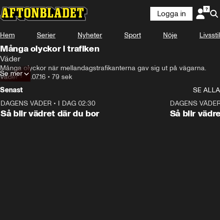
Logga in
Hem
Serier
Nyheter
Sport
Nöje
Livsstil
Många olyckor i trafiken
Väder
Många olyckor när mellandagstrafikanterna gav sig ut på vägarna.
Se mer
Väder
•
14.07.16
•
79 sek
Senast
SE ALLA
DAGENS VÄDER
•
I DAG 02:30
1:06
DAGENS VÄDE
Så blir vädret där du bor
Så blir vädr