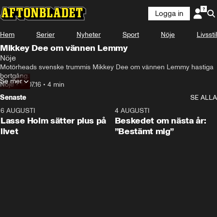
Logga in
Hem
Serier
Nyheter
Sport
Nöje
Livsstil
Mikkey Dee om vännen Lemmy
Nöje
Motörheads svenske trummis Mikkey Dee om vännen Lemmy hastiga 
bortgång.
Se mer
Nöje
•
14.07.16
•
4 min
Senaste
SE ALLA
6 AUGUSTI
1:04
4 AUGUSTI
Lasse Holm sätter plus på
Beskedet om nästa år:
livet
”Bestämt mig”