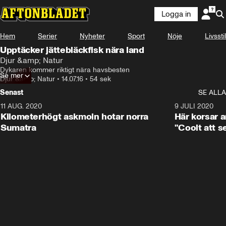
Logga in
Hem
Serier
Nyheter
Sport
Nöje
Livsstil
Upptäcker jättebläckfisk nära land
Djur &amp; Natur
Dykaren kommer riktigt nära havsbesten
Se mer
Djur &amp; Natur
•
14.07.16
•
54 sek
Senast
SE ALLA
11 AUG. 2020
0:41
9 JULI 2020
Kilometerhögt askmoln hotar norra
Här korsar 
Sumatra
"Coolt att s