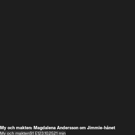
My och makten: Magdalena Andersson om Jimmie-hånet
My och makten
S1 E1
23.10.25
21 min