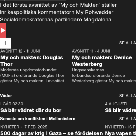
I det första avsnittet av ”My och Makten” ställer 
inrikespolitiska kommentatorn My Rohwedder 
Socialdemokraternas partiledare Magdalena 
Andersson till svars.
1
SE ALLA
AVSNITT 12
•
11 JUNI
26:27
AVSNITT 11
•
4 JUNI
2
My och makten: Douglas
My och makten: Denice
Thor
Westerberg
Moderata ungdomsförbundet 
Ungsvenskarnas 
(MUF:s) ordförande Douglas Thor 
förbundsordförande Denice 
gästar My och makten. I avsnittet 
Westerberg gästar My och makten.
diskuteras tonårsutvisningarna och 
avsnittet diskuteras migrationsfrå
hur Moderaterna ska locka väljare till 
och hur SD ska locka kvinnliga 
Väder
SE ALLA
valet i höst. 
väljare. 
I GÅR 02:30
1:06
4 AUGUSTI
Så blir vädret där du bor
Så blir vädr
Senaste om konflikten i Mellanöstern
SE ALLA
NYHETER
•
17 FEB. 2025
0:45
NYHETER
•
16 F
500 dagar av krig i Gaza – se förödelsen
Nya vapen ti