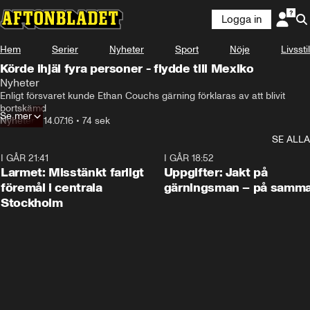
Logga in
Hem
Serier
Nyheter
Sport
Nöje
Livsstil
Körde ihjäl fyra personer - flydde till Mexiko
Nyheter
Enligt försvaret kunde Ethan Couchs gärning förklaras av att blivit 
bortskämd
Se mer
Nyheter
•
14.07.16
•
74 sek
SE ALLA
I GÅR 21:41
0:35
I GÅR 18:52
Larmet: Misstänkt farligt
Uppgifter: Jakt på
föremål i centrala
gärningsman – på samma
Stockholm