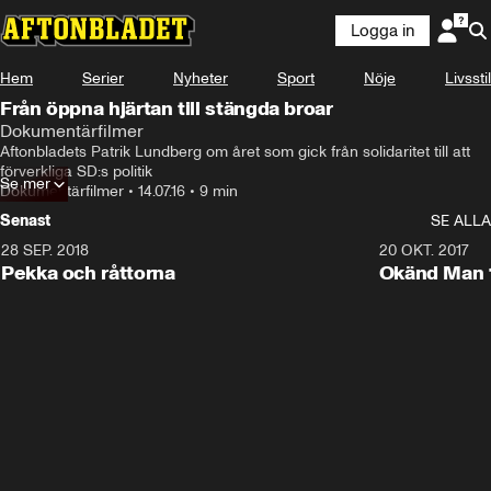
Logga in
Hem
Serier
Nyheter
Sport
Nöje
Livsstil
Från öppna hjärtan till stängda broar
Dokumentärfilmer
Aftonbladets Patrik Lundberg om året som gick från solidaritet till att 
förverkliga SD:s politik
Se mer
Dokumentärfilmer
•
14.07.16
•
9 min
Senast
SE ALLA
28 SEP. 2018
7:56
20 OKT. 2017
Pekka och råttorna
Okänd Man 