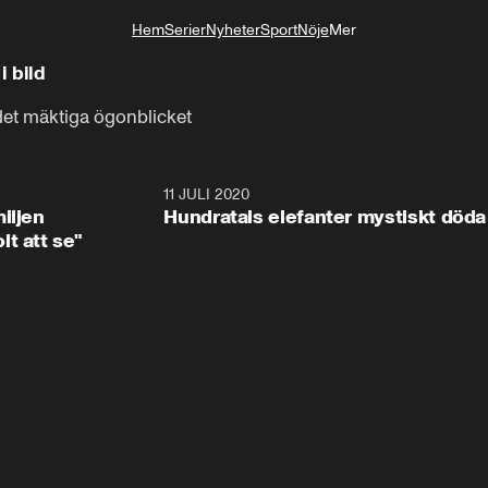
Hem
Serier
Nyheter
Sport
Nöje
Mer
Livsstil
i bild
det mäktiga ögonblicket
1:08
11 JULI 2020
1:4
iljen
Hundratals elefanter mystiskt döda
t att se"