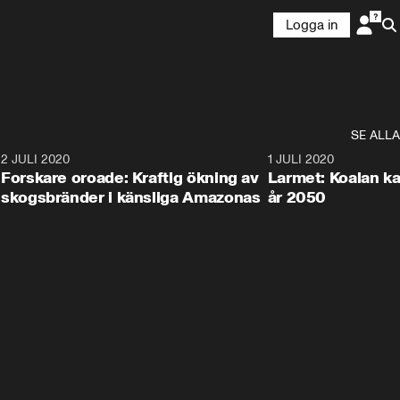
Logga in
SE ALLA
6
2 JULI 2020
1:40
1 JULI 2020
Forskare oroade: Kraftig ökning av
Larmet: Koalan kan
skogsbränder i känsliga Amazonas
år 2050