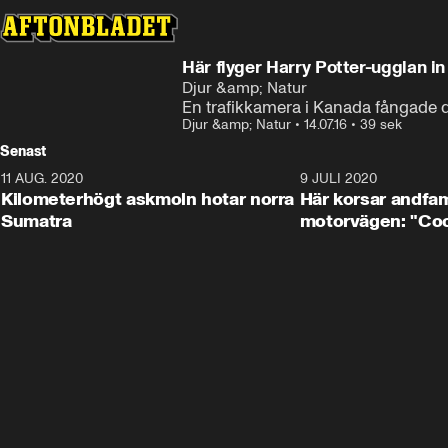
Här flyger Harry Potter-ugglan in 
Djur &amp; Natur
En trafikkamera i Kanada fångade 
Djur &amp; Natur
•
14.07.16
•
39 sek
Senast
11 AUG. 2020
0:41
9 JULI 2020
Kilometerhögt askmoln hotar norra
Här korsar andfam
Sumatra
motorvägen: "Cool