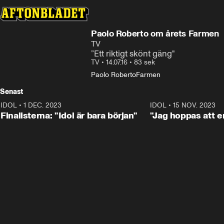
Paolo Roberto om årets Farmen
TV
”Ett riktigt skönt gäng"
TV
•
14.07.16
•
83 sek
Paolo Roberto
Farmen
Senast
IDOL
•
1 DEC. 2023
0:56
IDOL
•
15 NOV. 2023
Finalisterna: "Idol är bara början"
"Jag hoppas att en