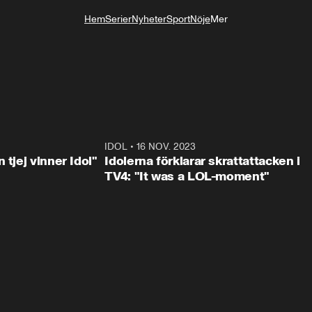
Hem
Serier
Nyheter
Sport
Nöje
Mer
Livsstil
1:23
IDOL
•
16 NOV. 2023
0:3
 tjej vinner Idol"
Idolerna förklarar skrattattacken i
TV4: "It was a LOL-moment"