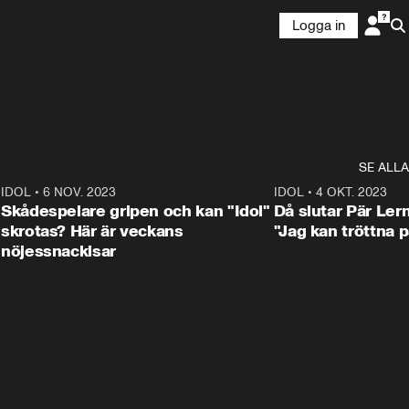
Logga in
SE ALLA
1
IDOL
•
6 NOV. 2023
3:25
IDOL
•
4 OKT. 2023
Skådespelare gripen och kan "Idol"
Då slutar Pär Ler
skrotas? Här är veckans
"Jag kan tröttna på
nöjessnackisar