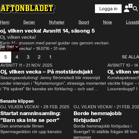
Logga in
Hem
Serier
Nyheter
Sport
Nöje
Livsstil
oj, vilken vecka! Avsnitt 14, säsong 5
Oj, vilken vecka!
Karin Magnusson med panel guidar oss genom veckan.
Se mer
Oj, vilken vecka!
•
18.07.16
•
31 min
5
4
3
2
1
SE ALLA
AVSNITT 11
•
21 NOV. 2025
22:00
AVSNITT 10
•
14
Oj, vilken vecka – På motståndsjakt
Oj, vilken v
Säsongsavslutning! Jenny Strömstedt blir missnöjd 
Kunskapskraschen
under intervjun i "Nyhetsmorgon", stressiga momentet 
väckte frågor – 
i "På spåret" får kanske sin förklaring – och vad 
Louvrenkupp? I s
drömmer egentligen Liberalerna om? I studion: Oisin 
Svenson.
Cantwell och Karin Pettersson.
Senaste klippen
OJ, VILKEN VECKA!
•
28 FEB. 2025
2:40
OJ, VILKEN VECKA!
•
21 FEB. 20
Startat namninsamling:
Borde hemmajobb
”Barn ska inte se porr”
förbjudas?
Den animerade filmen 
Borde hemmajobb förbjudas i 
Spermageddon rör upp känslor.
Sverige? Vi ställde frågan till fem 
personer.