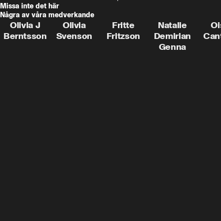
Missa inte det här
Några av våra medverkande
Olivia J
Olivia
Fritte
Natalie
Oi
Berntsson
Svenson
Fritzson
Demirian
Can
Genna