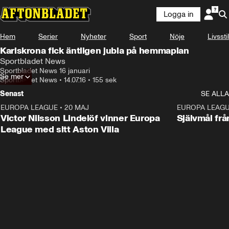
Logga in
Hem
Serier
Nyheter
Sport
Nöje
Livsstil
Karlskrona fick äntligen jubla på hemmaplan
Sportbladet News
Sportbladet News 16 januari
Se mer
Sportbladet News
•
14.07.16
•
155 sek
Senast
SE ALLA
EUROPA LEAGUE
•
20 MAJ
1:32
EUROPA LEAG
Victor Nilsson Lindelöf vinner Europa
Självmål frå
League med sitt Aston Villa