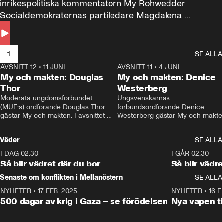
inrikespolitiska kommentatorn My Rohwedder 
Socialdemokraternas partiledare Magdalena 
Andersson till svars.
1
SE ALLA
AVSNITT 12
•
11 JUNI
26:27
AVSNITT 11
•
4 JUNI
2
My och makten: Douglas
My och makten: Denice
Thor
Westerberg
Moderata ungdomsförbundet 
Ungsvenskarnas 
(MUF:s) ordförande Douglas Thor 
förbundsordförande Denice 
gästar My och makten. I avsnittet 
Westerberg gästar My och makten.
diskuteras tonårsutvisningarna och 
avsnittet diskuteras migrationsfrå
hur Moderaterna ska locka väljare till 
och hur SD ska locka kvinnliga 
Väder
SE ALLA
valet i höst. 
väljare. 
I DAG 02:30
1:06
I GÅR 02:30
Så blir vädret där du bor
Så blir vädr
Senaste om konflikten i Mellanöstern
SE ALLA
NYHETER
•
17 FEB. 2025
0:45
NYHETER
•
16 F
500 dagar av krig i Gaza – se förödelsen
Nya vapen ti