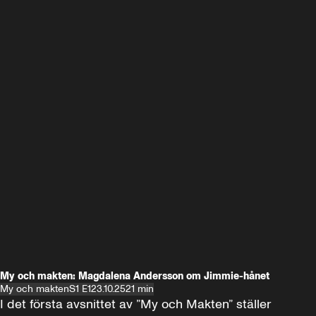
My och makten: Magdalena Andersson om Jimmie-hånet
My och makten
S1 E1
23.10.25
21 min
I det första avsnittet av ”My och Makten” ställer 