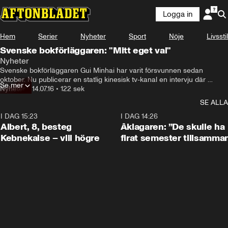
Logga in
Hem
Serier
Nyheter
Sport
Nöje
Livsstil
Svenske bokförläggaren: "Mitt eget val"
Nyheter
Svenske bokförläggaren Gui Minhai har varit försvunnen sedan 
oktober. Nu publicerar en statlig kinesisk tv-kanal en intervju där 
Se mer
Minhai säger att det var hans eget val att överlämna sig själv till 
Nyheter
•
14.07.16
•
122 sek
polisen.
SE ALLA
I DAG 15:23
0:54
I DAG 14:26
Albert, 8, besteg
Åklagaren: ”De skulle ha
Kebnekaise – vill högre
firat semester tillsamma