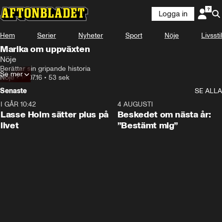
Logga in
Hem
Serier
Nyheter
Sport
Nöje
Livsstil
Marika om uppväxten
Nöje
Berättar sin gripande historia
Se mer
Nöje
•
14.07.16
•
53 sek
Senaste
SE ALLA
I GÅR 10:42
1:04
4 AUGUSTI
Lasse Holm sätter plus på
Beskedet om nästa år:
livet
”Bestämt mig”