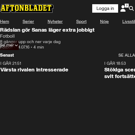
Logga in
Hem
Serier
Nyheter
Sport
Nöje
Livsstil
Rädslan gör Sanas läger extra jobbigt
Fotboll
8 gånger upp och ner varje dag
Se mer
Fotboll
•
14.07.16
•
4 min
Senast
SE ALLA
I GÅR 21:51
0:31
I GÅR 18:53
Värsta rivalen intresserade
Stökiga sce
svit fortsätt