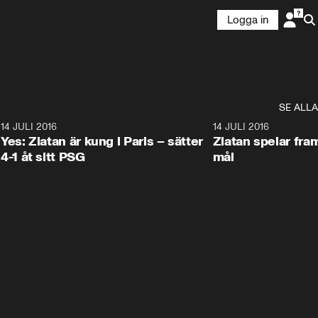
Logga in
SE ALLA
7
14 JULI 2016
1:24
14 JULI 2016
Yes: Zlatan är kung i Paris – sätter
Zlatan spelar fram
4-1 åt sitt PSG
mål