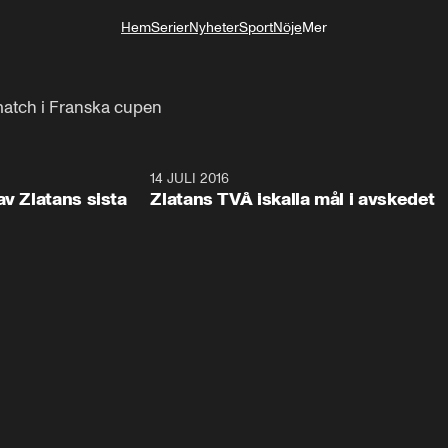
Hem
Serier
Nyheter
Sport
Nöje
Mer
Livsstil
match i Franska cupen
53:54
14 JULI 2016
4:0
av Zlatans sista
Zlatans TVÅ iskalla mål i avskedet