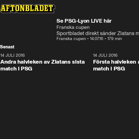
Se PSG-Lyon LIVE här
Franska cupen
Sportbladet direkt sänder Zlatans 
Franska cupen
•
14.07.16
•
179 min
Senast
14 JULI 2016
1:13:33
14 JULI 2016
Andra halvleken av Zlatans sista
Första halvleken 
match i PSG
match i PSG