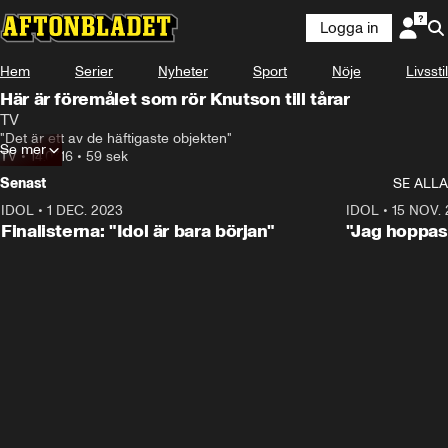
Logga in
Hem
Serier
Nyheter
Sport
Nöje
Livsstil
Här är föremålet som rör Knutson till tårar
TV
"Det är ett av de häftigaste objekten"
Se mer
TV
•
14.07.16
•
59 sek
Senast
SE ALLA
IDOL
•
1 DEC. 2023
0:56
IDOL
•
15 NOV.
Finalisterna: "Idol är bara början"
"Jag hoppas 