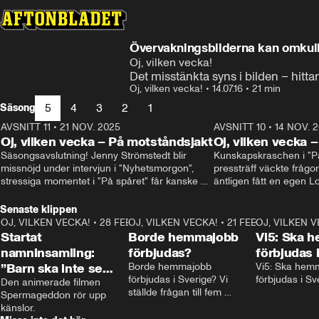
Övervakningsbilderna kan omkull
Oj, vilken vecka!
Det misstänkta syns i bilden – hitta
Oj, vilken vecka!
•
14.07.16
•
21 min
5
4
3
2
1
Säsong
AVSNITT 11
•
21 NOV. 2025
22:00
AVSNITT 10
•
14 NOV. 
Oj, vilken vecka – På motståndsjakt
Oj, vilken vecka –
Säsongsavslutning! Jenny Strömstedt blir 
Kunskapskraschen i "På 
missnöjd under intervjun i "Nyhetsmorgon", 
pressträff väckte frågor
stressiga momentet i "På spåret" får kanske 
äntligen fått en egen Lo
sin förklaring – och vad drömmer egentligen 
Oisin Cantwell och Oliv
Liberalerna om? I studion: Oisin Cantwell och 
Senaste klippen
Karin Pettersson.
OJ, VILKEN VECKA!
•
28 FEB. 2025
2:40
OJ, VILKEN VECKA!
•
21 FEB. 2025
0:57
OJ, VILKEN 
Startat
Borde hemmajobb
Vi5: Ska 
namninsamling:
förbjudas?
förbjudas 
”Barn ska inte se
Borde hemmajobb 
Vi5: Ska hem
förbjudas i Sverige? Vi 
förbjudas i Sv
porr”
Den animerade filmen 
ställde frågan till fem 
Spermageddon rör upp 
personer.
känslor.