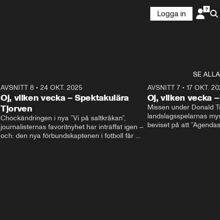
Logga in
SE ALLA
9
AVSNITT 8
•
24 OKT. 2025
20:48
AVSNITT 7
•
17 OKT. 20
Oj, vilken vecka – Spektakulära
Oj, vilken vecka 
Tjorven
Missen under Donald Tr
landslagsspelarnas mys
Chockändringen i nya ”Vi på saltkråkan”, 
beviset på att ”Agenda
journalisternas favoritnyhet har inträffat igen – 
partiledardebatt egentli
och: den nya förbundskaptenen i fotboll får 
I studion: Oisin Cantwe
beröm för sina språkkunskaper. I studion: Oisín 
Cantwell och Olivia Svenson.