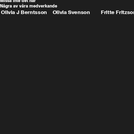
Missa inte det här
Några av våra medverkande
Olivia J Berntsson
Olivia Svenson
Fritte Fritzso