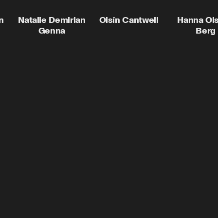
n
Natalie Demirian
Oisín Cantwell
Hanna Ol
Genna
Berg