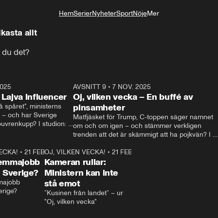
Hem
Serier
Nyheter
Sport
Nöje
Mer
Livsstil
kasta allt
r du det?
2025
21:14
AVSNITT 9
•
7 NOV. 2025
18:5
 Lajva influencer
Oj, vilken vecka – En buffé av
spåret", ministerns 
pinsamheter
 – och har Sverige 
Matfjäsket för Trump, C-toppen säger namnet 
uvrenkupp? I studion: 
om och om igen – och stämmer verkligen 
ia Svenson.
trenden att det är skämmigt att ha pojkvän? I 
studion: Oisin Cantwell och Robin Berglund.
VECKA!
•
21 FEB. 2025
1:03
OJ, VILKEN VECKA!
•
21 FEB. 2025
1:29
hemmajobb
Kameran rullar:
i Sverige?
Ministern kan inte
majobb 
stå emot
erige?
”Kusinen från landet” – ur 
"Oj, vilken vecka"