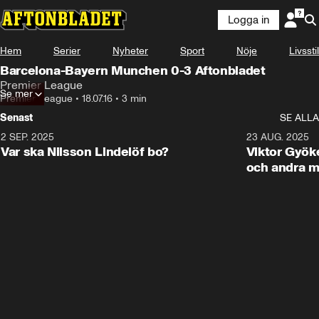
Logga in
Hem
Serier
Nyheter
Sport
Nöje
Livsstil
Barcelona-Bayern Munchen 0-3 Aftonbladet
Premier League
Se mer
Premier League
•
18.07.16
•
3 min
Senast
SE ALLA
2 SEP. 2025
1:36
23 AUG. 2025
Var ska Nilsson Lindelöf bo?
Viktor Gyöke
och andra m