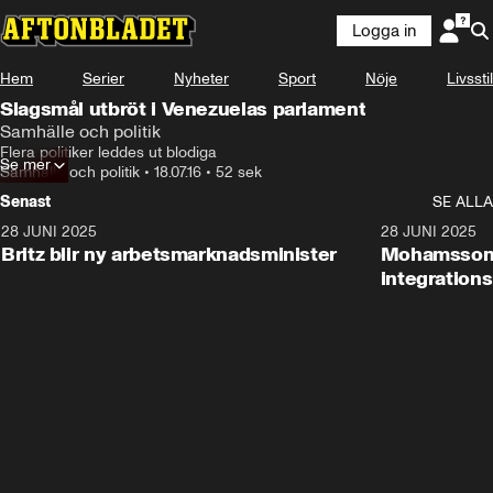
Logga in
Hem
Serier
Nyheter
Sport
Nöje
Livsstil
Slagsmål utbröt i Venezuelas parlament
Samhälle och politik
Flera politiker leddes ut blodiga
Se mer
Samhälle och politik
•
18.07.16
•
52 sek
Senast
SE ALLA
28 JUNI 2025
1:48
28 JUNI 2025
Britz blir ny arbetsmarknadsminister
Mohamsson b
integration