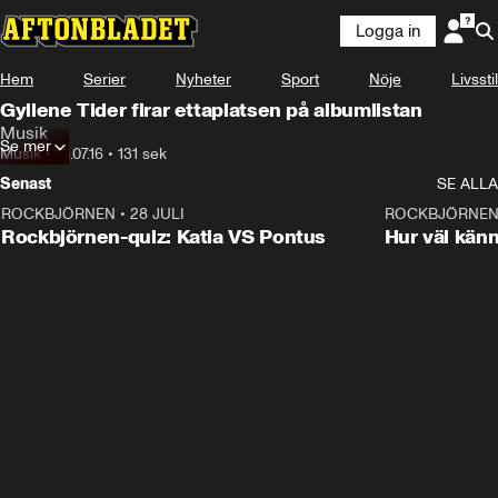
Logga in
Hem
Serier
Nyheter
Sport
Nöje
Livsstil
Gyllene Tider firar ettaplatsen på albumlistan
Musik
Se mer
Musik
•
18.07.16
•
131 sek
Senast
SE ALLA
ROCKBJÖRNEN
•
28 JULI
0:15
ROCKBJÖRNE
Rockbjörnen-quiz: Katia VS Pontus
Hur väl kän