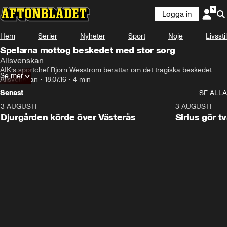
Logga in
Hem
Serier
Nyheter
Sport
Nöje
Livsstil
Spelarna mottog beskedet med stor sorg
Allsvenskan
AIK:s sportchef Björn Wesström berättar om det tragiska beskedet
Se mer
Allsvenskan
•
18.07.16
•
4 min
Senast
SE ALLA
3 AUGUSTI
3:00
3 AUGUSTI
Djurgården körde över Västerås
Sirius gör t