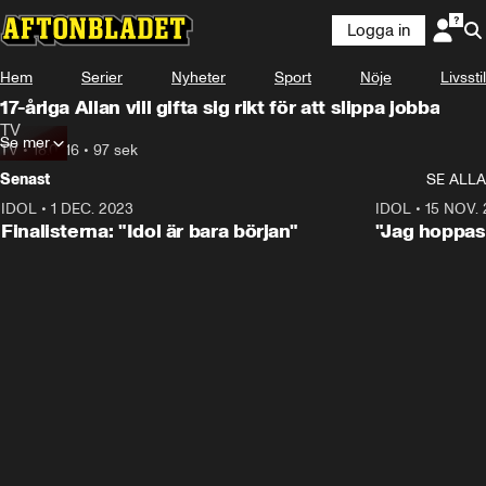
Logga in
Hem
Serier
Nyheter
Sport
Nöje
Livsstil
17-åriga Allan vill gifta sig rikt för att slippa jobba
TV
Se mer
TV
•
18.07.16
•
97 sek
Senast
SE ALLA
IDOL
•
1 DEC. 2023
0:56
IDOL
•
15 NOV.
Finalisterna: "Idol är bara början"
"Jag hoppas 