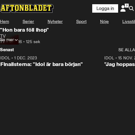
Logga in
Hem
Serier
Nyheter
Sport
Nöje
Livsstil
"Hon bara föll ihop"
TV
Se mer
TV
•
18.07.16
•
125 sek
Senast
SE ALLA
IDOL
•
1 DEC. 2023
0:56
IDOL
•
15 NOV.
Finalisterna: "Idol är bara början"
"Jag hoppas 